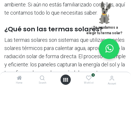
ambiente. Si aún no estás familiarizado con ellos, aquí
te contamos todo lo que necesitas saber.
¿Qué son las termas solares?
¿Te ayudamos a
elegir tu terma solar?
Las termas solares son sistemas que utilizan paneles
solares térmicos para calentar agua, aprovechando la
radiación solar de forma directa. El proceso es simple
y eficiente: los paneles capturan la energía del sol y la
transfieren al agua, almacenándola en un tanque
0
térmico para su uso posterior. Esto permite disponer
Home
Search
Wishlist
Account
de agua caliente durante todo el día, incluso en climas
fríos o nublados.
Ventajas de las termas solares en
Perú