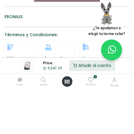
FRONIUS
¿Te ayudamos a
elegir tu terma solar?
Términos y Condiciones:
100% original
Devolución
Hacemos
antes de 30
envíos a nivel
Price:
Añadir al carrito
días
nacional
S/
9,547.29
0
Home
Search
Wishlist
Account
Ficha Técnica
Fronius-Symo.pdf
Descargar