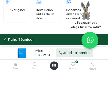
100% original
Devolución
Hacemos
antes de 30
envíos a nivel
días
nacional
¿Te ayudamos a
elegir tu terma solar?
Ficha Técnica
Price:
Añadir al carrito
Datasheet-MultiPlus-inverter-charger-800VA-5kVA-ES (2).p
S/
6,249.24
Descargar
0
Home
Search
Wishlist
Account
Enlaces de Interés