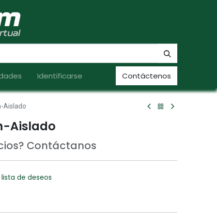
dades
Identificarse
Contáctenos
h-Aislado
h-Aislado
ecios? Contáctanos
 lista de deseos