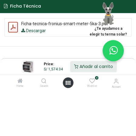
Ficha Técnica
Ficha-tecnica-fronius-smart-meter-5ka-3.pdf
¿Te ayudamos a
Descargar
elegir tu terma solar?
Price:
Añadir al carrito
S/
1,574.34
0
Home
Search
Wishlist
Account
Enlaces de Interés
Inicio
Acerca de
Servicios
Legal
Contáctenos