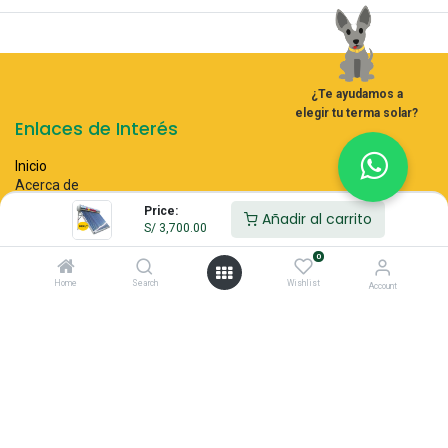
¿Te ayudamos a
elegir tu terma solar?
Enlaces de Interés
Inicio
Acerca de
Servicios
Price:
Añadir al carrito
Legal
S/
3,700.00
Contáctenos
0
Home
Search
Wishlist
Account
Acerca de
Energía Innovadora SAC, empresa peruana de energías
renovables con 22 años de experiencia, lidera el desarrollo de
energía fotovoltaica y eólica en el Perú y Latinoamérica.
Ofrecemos soluciones personalizadas para autoconsumo,
parques fotovoltaicos y más, con asesoramiento técnico integral y