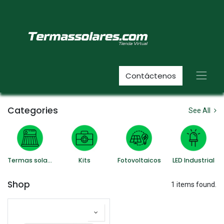
Contáctenos
Categories
See All
Termas solares
Kits
Fotovoltaicos
LED Industrial
Shop
1 items found.