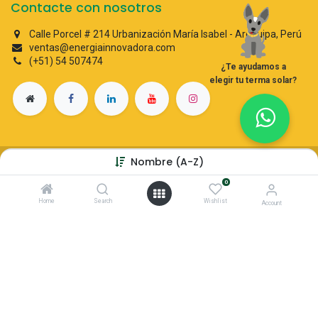
Contacte con nosotros
Calle Porcel # 214 Urbanización María Isabel - Arequipa, Perú
ventas@energiainnovadora.com
(+51) 54 507474
¿Te ayudamos a
elegir tu terma solar?
Nombre (A-Z)
Copyright © Energia Innovadora
Con tecnología de
- El #1
Comercio electrónico de código
0
abierto
Home
Search
Wishlist
Account