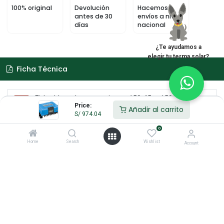
100% original
Devolución
Hacemos
antes de 30
envíos a nivel
días
nacional
¿Te ayudamos a
elegir tu terma solar?
Ficha Técnica
Ficha-bluesolar-mppt-victron-150-45-a-150-70.pdf
Price:
Añadir al carrito
Descargar
S/
974.04
0
Home
Search
Wishlist
Account
Enlaces de Interés
Inicio
Acerca de